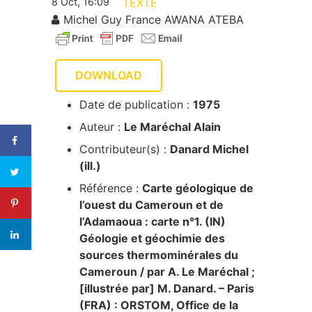
8 Oct, 16:09
TEXTE
Michel Guy France AWANA ATEBA
DOWNLOAD
Date de publication :
1975
Auteur :
Le Maréchal Alain
Contributeur(s) :
Danard Michel
(ill.)
Référence :
Carte géologique de
l’ouest du Cameroun et de
l’Adamaoua : carte n°1. (IN)
Géologie et géochimie des
sources thermominérales du
Cameroun / par A. Le Maréchal ;
[illustrée par] M. Danard. – Paris
(FRA) : ORSTOM, Office de la